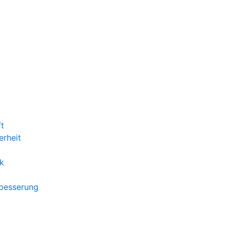
ft
erheit
k
rbesserung