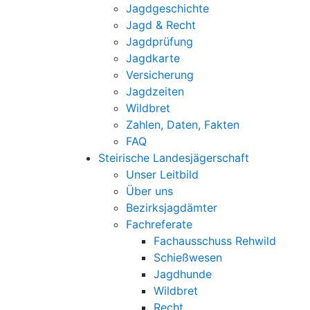
Jagdgeschichte
Jagd & Recht
Jagdprüfung
Jagdkarte
Versicherung
Jagdzeiten
Wildbret
Zahlen, Daten, Fakten
FAQ
Steirische Landesjägerschaft
Unser Leitbild
Über uns
Bezirksjagdämter
Fachreferate
Fachausschuss Rehwild
Schießwesen
Jagdhunde
Wildbret
Recht