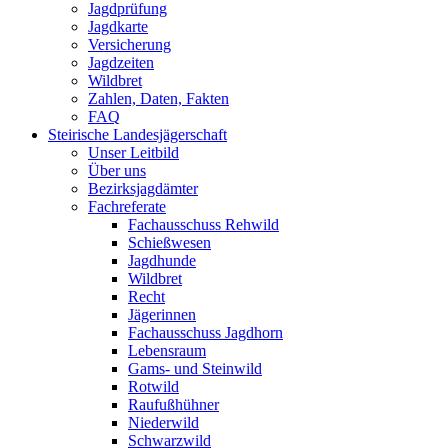
Jagdprüfung
Jagdkarte
Versicherung
Jagdzeiten
Wildbret
Zahlen, Daten, Fakten
FAQ
Steirische Landesjägerschaft
Unser Leitbild
Über uns
Bezirksjagdämter
Fachreferate
Fachausschuss Rehwild
Schießwesen
Jagdhunde
Wildbret
Recht
Jägerinnen
Fachausschuss Jagdhorn
Lebensraum
Gams- und Steinwild
Rotwild
Raufußhühner
Niederwild
Schwarzwild