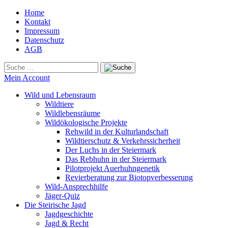
Home
Kontakt
Impressum
Datenschutz
AGB
Mein Account
Wild und Lebensraum
Wildtiere
Wildlebensräume
Wildökologische Projekte
Rehwild in der Kulturlandschaft
Wildtierschutz & Verkehrssicherheit
Der Luchs in der Steiermark
Das Rebhuhn in der Steiermark
Pilotprojekt Auerhuhngenetik
Revierberatung zur Biotopverbesserung
Wild-Ansprechhilfe
Jäger-Quiz
Die Steirische Jagd
Jagdgeschichte
Jagd & Recht