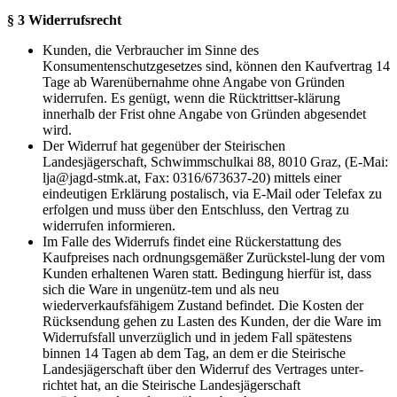
§ 3 Widerrufsrecht
Kunden, die Verbraucher im Sinne des
Konsumentenschutzgesetzes sind, können den Kaufvertrag 14
Tage ab Warenübernahme ohne Angabe von Gründen
widerrufen. Es genügt, wenn die Rücktrittser-klärung
innerhalb der Frist ohne Angabe von Gründen abgesendet
wird.
Der Widerruf hat gegenüber der Steirischen
Landesjägerschaft, Schwimmschulkai 88, 8010 Graz, (E-Mai:
lja@jagd-stmk.at, Fax: 0316/673637-20) mittels einer
eindeutigen Erklärung postalisch, via E-Mail oder Telefax zu
erfolgen und muss über den Entschluss, den Vertrag zu
widerrufen informieren.
Im Falle des Widerrufs findet eine Rückerstattung des
Kaufpreises nach ordnungsgemäßer Zurückstel-lung der vom
Kunden erhaltenen Waren statt. Bedingung hierfür ist, dass
sich die Ware in ungenütz-tem und als neu
wiederverkaufsfähigem Zustand befindet. Die Kosten der
Rücksendung gehen zu Lasten des Kunden, der die Ware im
Widerrufsfall unverzüglich und in jedem Fall spätestens
binnen 14 Tagen ab dem Tag, an dem er die Steirische
Landesjägerschaft über den Widerruf des Vertrages unter-
richtet hat, an die Steirische Landesjägerschaft