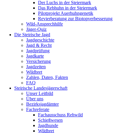
Der Luchs in der Steiermark
Das Rebhuhn in der Steiermark
Pilotprojekt Auerhuhngenetik
Revierberatung zur Biotopverbesserung
Wild-Ansprechhilfe
Jäger-Quiz
Die Steirische Jagd
Jagdgeschichte
Jagd & Recht
Jagdprüfung
Jagdkarte
Versicherung
Jagdzeiten
Wildbret
Zahlen, Daten, Fakten
FAQ
Steirische Landesjägerschaft
Unser Leitbild
Über uns
Bezirksjagdämter
Fachreferate
Fachausschuss Rehwild
Schießwesen
Jagdhunde
Wildbret