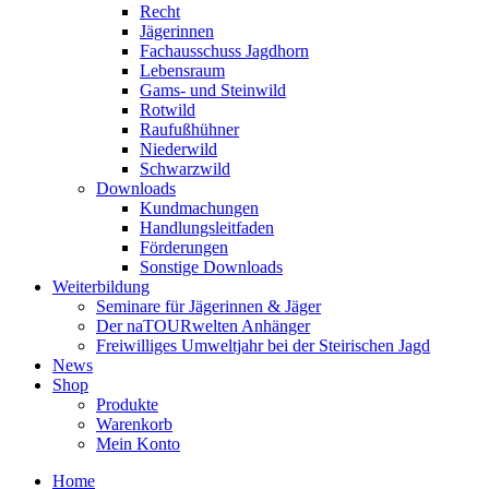
Recht
Jägerinnen
Fachausschuss Jagdhorn
Lebensraum
Gams- und Steinwild
Rotwild
Raufußhühner
Niederwild
Schwarzwild
Downloads
Kundmachungen
Handlungsleitfaden
Förderungen
Sonstige Downloads
Weiterbildung
Seminare für Jägerinnen & Jäger
Der naTOURwelten Anhänger
Freiwilliges Umweltjahr bei der Steirischen Jagd
News
Shop
Produkte
Warenkorb
Mein Konto
Home