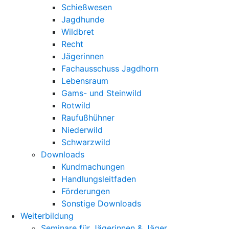
Schießwesen
Jagdhunde
Wildbret
Recht
Jägerinnen
Fachausschuss Jagdhorn
Lebensraum
Gams- und Steinwild
Rotwild
Raufußhühner
Niederwild
Schwarzwild
Downloads
Kundmachungen
Handlungsleitfaden
Förderungen
Sonstige Downloads
Weiterbildung
Seminare für Jägerinnen & Jäger