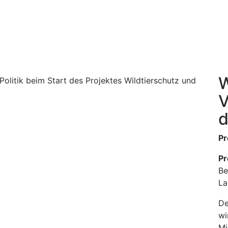
W
V
d
Pr
Pr
Be
La
De
wi
Mi