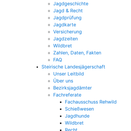
Jagdgeschichte
Jagd & Recht
Jagdprüfung
Jagdkarte
Versicherung
Jagdzeiten
Wildbret
Zahlen, Daten, Fakten
FAQ
Steirische Landesjägerschaft
Unser Leitbild
Über uns
Bezirksjagdämter
Fachreferate
Fachausschuss Rehwild
Schießwesen
Jagdhunde
Wildbret
Recht