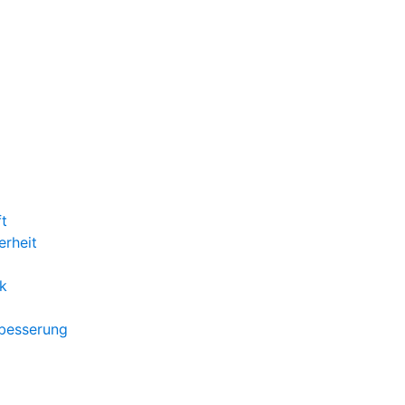
ft
erheit
k
rbesserung