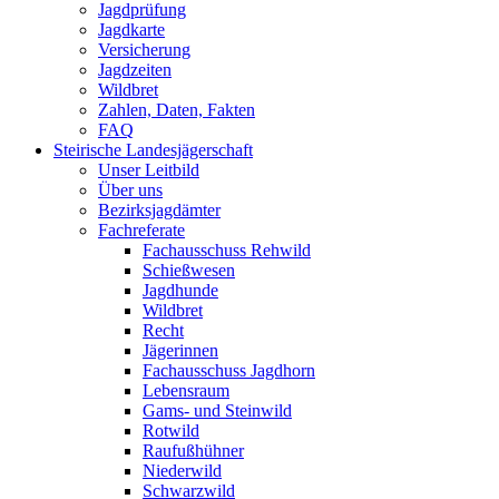
Jagdprüfung
Jagdkarte
Versicherung
Jagdzeiten
Wildbret
Zahlen, Daten, Fakten
FAQ
Steirische Landesjägerschaft
Unser Leitbild
Über uns
Bezirksjagdämter
Fachreferate
Fachausschuss Rehwild
Schießwesen
Jagdhunde
Wildbret
Recht
Jägerinnen
Fachausschuss Jagdhorn
Lebensraum
Gams- und Steinwild
Rotwild
Raufußhühner
Niederwild
Schwarzwild