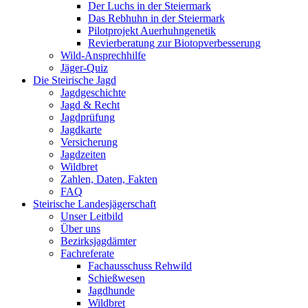
Der Luchs in der Steiermark
Das Rebhuhn in der Steiermark
Pilotprojekt Auerhuhngenetik
Revierberatung zur Biotopverbesserung
Wild-Ansprechhilfe
Jäger-Quiz
Die Steirische Jagd
Jagdgeschichte
Jagd & Recht
Jagdprüfung
Jagdkarte
Versicherung
Jagdzeiten
Wildbret
Zahlen, Daten, Fakten
FAQ
Steirische Landesjägerschaft
Unser Leitbild
Über uns
Bezirksjagdämter
Fachreferate
Fachausschuss Rehwild
Schießwesen
Jagdhunde
Wildbret