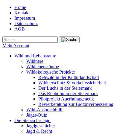
Home
Kontakt
Impressum
Datenschutz
AGB
Mein Account
Wild und Lebensraum
Wildtiere
Wildlebensräume
Wildökologische Projekte
Rehwild in der Kulturlandschaft
Wildtierschutz & Verkehrssicherheit
Der Luchs in der Steiermark
Das Rebhuhn in der Steiermark
Pilotprojekt Auerhuhngenetik
Revierberatung zur Biotopverbesserung
Wild-Ansprechhilfe
Jäger-Quiz
Die Steirische Jagd
Jagdgeschichte
Jagd & Recht