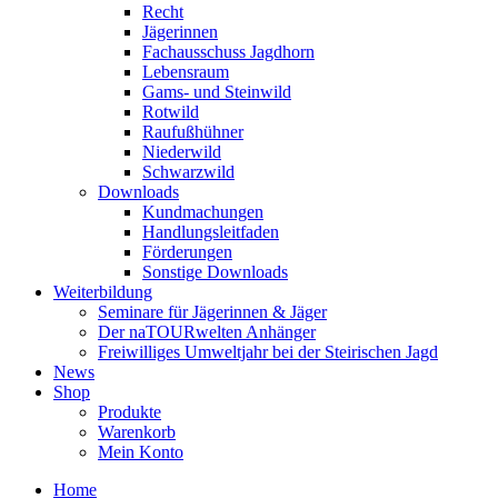
Recht
Jägerinnen
Fachausschuss Jagdhorn
Lebensraum
Gams- und Steinwild
Rotwild
Raufußhühner
Niederwild
Schwarzwild
Downloads
Kundmachungen
Handlungsleitfaden
Förderungen
Sonstige Downloads
Weiterbildung
Seminare für Jägerinnen & Jäger
Der naTOURwelten Anhänger
Freiwilliges Umweltjahr bei der Steirischen Jagd
News
Shop
Produkte
Warenkorb
Mein Konto
Home