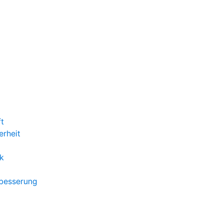
ft
erheit
k
rbesserung