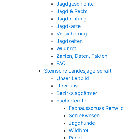
Jagdgeschichte
Jagd & Recht
Jagdprüfung
Jagdkarte
Versicherung
Jagdzeiten
Wildbret
Zahlen, Daten, Fakten
FAQ
Steirische Landesjägerschaft
Unser Leitbild
Über uns
Bezirksjagdämter
Fachreferate
Fachausschuss Rehwild
Schießwesen
Jagdhunde
Wildbret
Recht