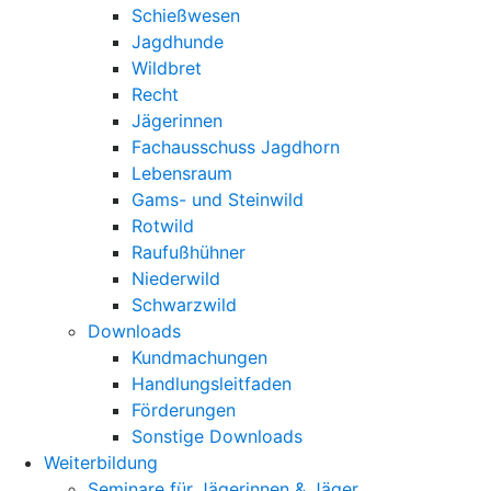
Schießwesen
Jagdhunde
Wildbret
Recht
Jägerinnen
Fachausschuss Jagdhorn
Lebensraum
Gams- und Steinwild
Rotwild
Raufußhühner
Niederwild
Schwarzwild
Downloads
Kundmachungen
Handlungsleitfaden
Förderungen
Sonstige Downloads
Weiterbildung
Seminare für Jägerinnen & Jäger