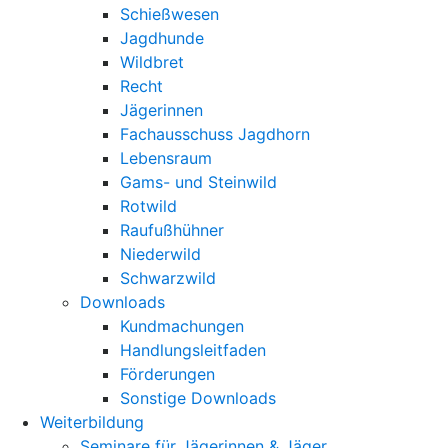
Schießwesen
Jagdhunde
Wildbret
Recht
Jägerinnen
Fachausschuss Jagdhorn
Lebensraum
Gams- und Steinwild
Rotwild
Raufußhühner
Niederwild
Schwarzwild
Downloads
Kundmachungen
Handlungsleitfaden
Förderungen
Sonstige Downloads
Weiterbildung
Seminare für Jägerinnen & Jäger