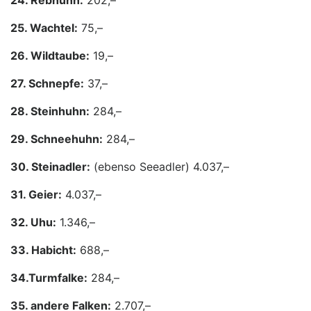
24. Rebhuhn:
202,–
25. Wachtel:
75,–
26. Wildtaube:
19,–
27. Schnepfe:
37,–
28. Steinhuhn:
284,–
29. Schneehuhn:
284,–
30. Steinadler:
(ebenso Seeadler) 4.037,–
31. Geier:
4.037,–
32. Uhu:
1.346,–
33. Habicht:
688,–
34.Turmfalke:
284,–
35. andere Falken:
2.707,–