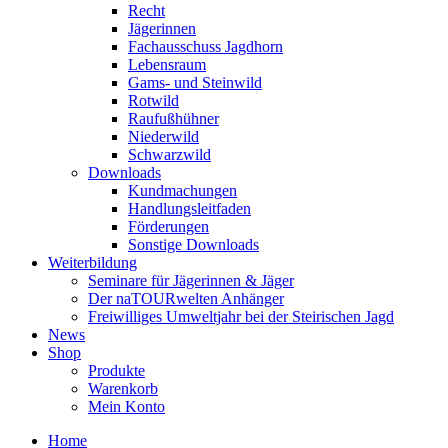
Recht
Jägerinnen
Fachausschuss Jagdhorn
Lebensraum
Gams- und Steinwild
Rotwild
Raufußhühner
Niederwild
Schwarzwild
Downloads
Kundmachungen
Handlungsleitfaden
Förderungen
Sonstige Downloads
Weiterbildung
Seminare für Jägerinnen & Jäger
Der naTOURwelten Anhänger
Freiwilliges Umweltjahr bei der Steirischen Jagd
News
Shop
Produkte
Warenkorb
Mein Konto
Home