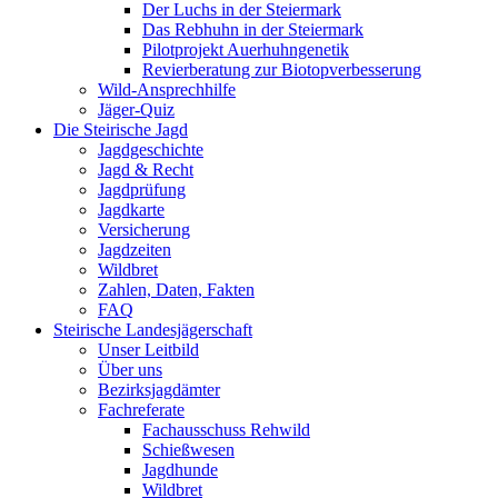
Der Luchs in der Steiermark
Das Rebhuhn in der Steiermark
Pilotprojekt Auerhuhngenetik
Revierberatung zur Biotopverbesserung
Wild-Ansprechhilfe
Jäger-Quiz
Die Steirische Jagd
Jagdgeschichte
Jagd & Recht
Jagdprüfung
Jagdkarte
Versicherung
Jagdzeiten
Wildbret
Zahlen, Daten, Fakten
FAQ
Steirische Landesjägerschaft
Unser Leitbild
Über uns
Bezirksjagdämter
Fachreferate
Fachausschuss Rehwild
Schießwesen
Jagdhunde
Wildbret