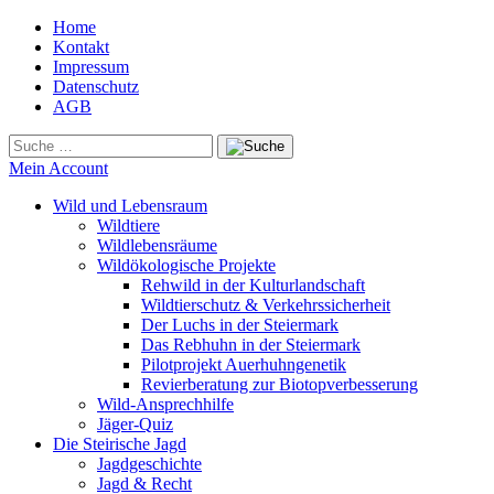
Home
Kontakt
Impressum
Datenschutz
AGB
Mein Account
Wild und Lebensraum
Wildtiere
Wildlebensräume
Wildökologische Projekte
Rehwild in der Kulturlandschaft
Wildtierschutz & Verkehrssicherheit
Der Luchs in der Steiermark
Das Rebhuhn in der Steiermark
Pilotprojekt Auerhuhngenetik
Revierberatung zur Biotopverbesserung
Wild-Ansprechhilfe
Jäger-Quiz
Die Steirische Jagd
Jagdgeschichte
Jagd & Recht