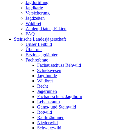
Jagdprüfung
Jagdkarte
Versicherung
Jagdzeiten
Wildbret
Zahlen, Daten, Fakten
FAQ
Steirische Landesjägerschaft
Unser Leitbild
Über uns
Bezirksjagdämter
Fachreferate
Fachausschuss Rehwild
Schießwesen
Jagdhunde
Wildbret
Recht
Jägerinnen
Fachausschuss Jagdhorn
Lebensraum
Gams- und Steinwild
Rotwild
Raufußhühner
Niederwild
Schwarzwild