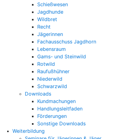
Schießwesen
Jagdhunde
Wildbret
Recht
Jägerinnen
Fachausschuss Jagdhorn
Lebensraum
Gams- und Steinwild
Rotwild
Raufußhühner
Niederwild
Schwarzwild
Downloads
Kundmachungen
Handlungsleitfaden
Förderungen
Sonstige Downloads
Weiterbildung
Seminare für Jägerinnen & Jäger