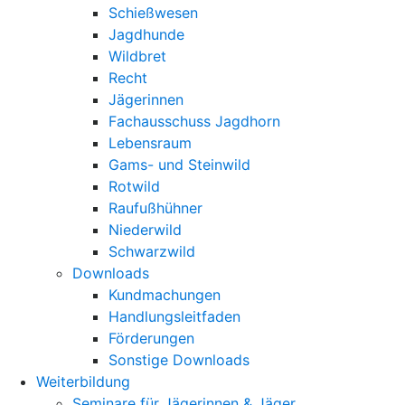
Schießwesen
Jagdhunde
Wildbret
Recht
Jägerinnen
Fachausschuss Jagdhorn
Lebensraum
Gams- und Steinwild
Rotwild
Raufußhühner
Niederwild
Schwarzwild
Downloads
Kundmachungen
Handlungsleitfaden
Förderungen
Sonstige Downloads
Weiterbildung
Seminare für Jägerinnen & Jäger