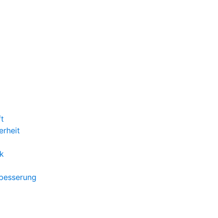
ft
erheit
k
rbesserung