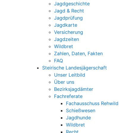
Jagdgeschichte
Jagd & Recht
Jagdprüfung
Jagdkarte
Versicherung
Jagdzeiten
Wildbret
Zahlen, Daten, Fakten
FAQ
Steirische Landesjägerschaft
Unser Leitbild
Über uns
Bezirksjagdämter
Fachreferate
Fachausschuss Rehwild
Schießwesen
Jagdhunde
Wildbret
Recht