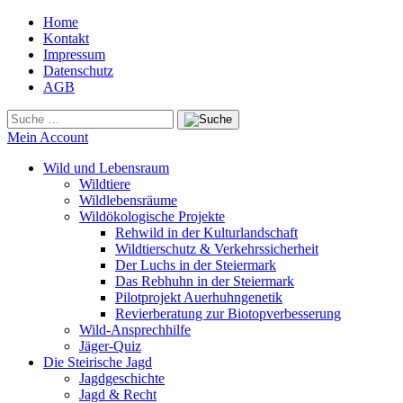
Home
Kontakt
Impressum
Datenschutz
AGB
Mein Account
Wild und Lebensraum
Wildtiere
Wildlebensräume
Wildökologische Projekte
Rehwild in der Kulturlandschaft
Wildtierschutz & Verkehrssicherheit
Der Luchs in der Steiermark
Das Rebhuhn in der Steiermark
Pilotprojekt Auerhuhngenetik
Revierberatung zur Biotopverbesserung
Wild-Ansprechhilfe
Jäger-Quiz
Die Steirische Jagd
Jagdgeschichte
Jagd & Recht