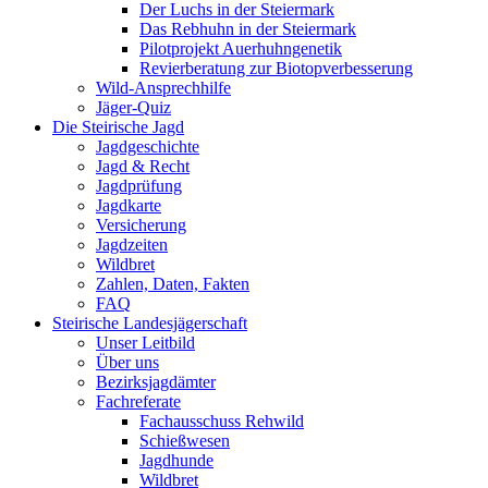
Der Luchs in der Steiermark
Das Rebhuhn in der Steiermark
Pilotprojekt Auerhuhngenetik
Revierberatung zur Biotopverbesserung
Wild-Ansprechhilfe
Jäger-Quiz
Die Steirische Jagd
Jagdgeschichte
Jagd & Recht
Jagdprüfung
Jagdkarte
Versicherung
Jagdzeiten
Wildbret
Zahlen, Daten, Fakten
FAQ
Steirische Landesjägerschaft
Unser Leitbild
Über uns
Bezirksjagdämter
Fachreferate
Fachausschuss Rehwild
Schießwesen
Jagdhunde
Wildbret