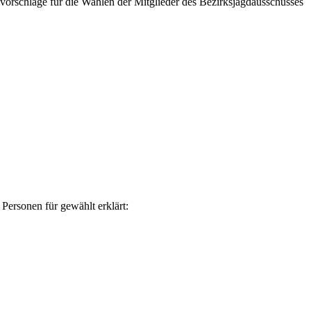
lvorschläge für die Wahlen der Mitglieder des Bezirksjagdausschusses
ersonen für gewählt erklärt: