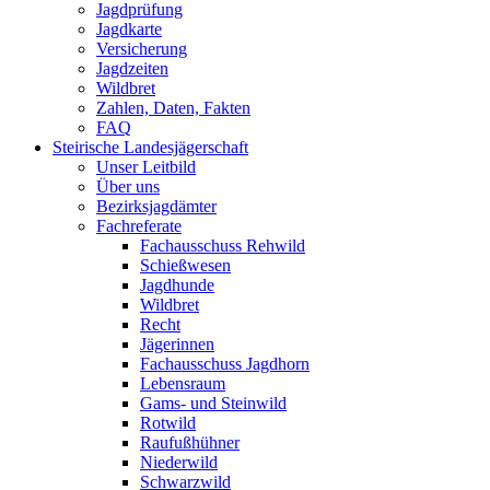
Jagdprüfung
Jagdkarte
Versicherung
Jagdzeiten
Wildbret
Zahlen, Daten, Fakten
FAQ
Steirische Landesjägerschaft
Unser Leitbild
Über uns
Bezirksjagdämter
Fachreferate
Fachausschuss Rehwild
Schießwesen
Jagdhunde
Wildbret
Recht
Jägerinnen
Fachausschuss Jagdhorn
Lebensraum
Gams- und Steinwild
Rotwild
Raufußhühner
Niederwild
Schwarzwild