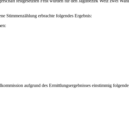
gerschaft festgesetzten Frist wurden für den Jagdbezirk Weiz zwei Wah
ne Stimmenzählung erbrachte folgendes Ergebnis:
men:
mmission aufgrund des Ermittlungsergebnisses einstimmig folgende P