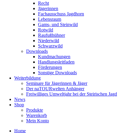
Recht
Jägerinnen
Fachausschuss Jagdhorn
Lebensraum
Gams- und Steinwild
Rotwild
Raufußhühner
Niederwild
Schwarzwild
Downloads
Kundmachungen
Handlungsleitfaden
Förderungen
Sonstige Downloads
Weiterbildung
Seminare für Jägerinnen & Jäger
Der naTOURwelten Anhänger
Freiwilliges Umweltjahr bei der Steirischen Jagd
News
Shop
Produkte
Warenkorb
Mein Konto
Home