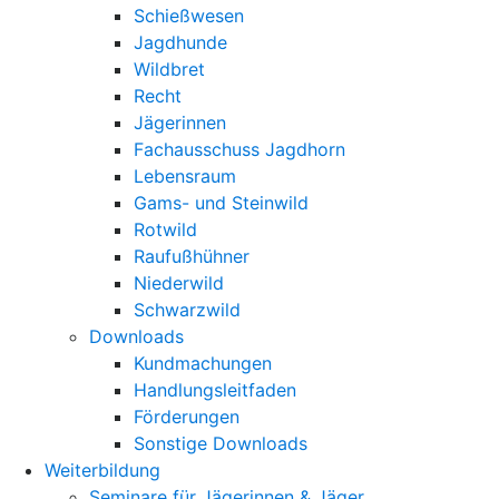
Schießwesen
Jagdhunde
Wildbret
Recht
Jägerinnen
Fachausschuss Jagdhorn
Lebensraum
Gams- und Steinwild
Rotwild
Raufußhühner
Niederwild
Schwarzwild
Downloads
Kundmachungen
Handlungsleitfaden
Förderungen
Sonstige Downloads
Weiterbildung
Seminare für Jägerinnen & Jäger