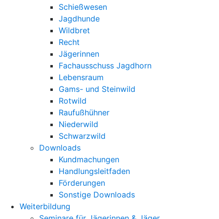
Schießwesen
Jagdhunde
Wildbret
Recht
Jägerinnen
Fachausschuss Jagdhorn
Lebensraum
Gams- und Steinwild
Rotwild
Raufußhühner
Niederwild
Schwarzwild
Downloads
Kundmachungen
Handlungsleitfaden
Förderungen
Sonstige Downloads
Weiterbildung
Seminare für Jägerinnen & Jäger