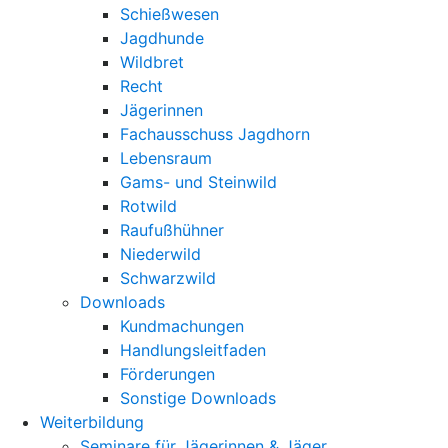
Schießwesen
Jagdhunde
Wildbret
Recht
Jägerinnen
Fachausschuss Jagdhorn
Lebensraum
Gams- und Steinwild
Rotwild
Raufußhühner
Niederwild
Schwarzwild
Downloads
Kundmachungen
Handlungsleitfaden
Förderungen
Sonstige Downloads
Weiterbildung
Seminare für Jägerinnen & Jäger