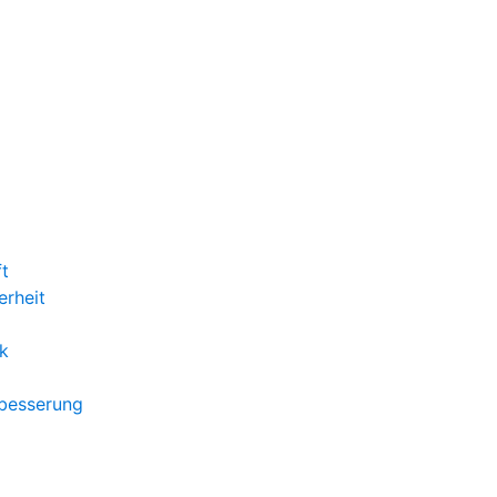
ft
erheit
k
rbesserung