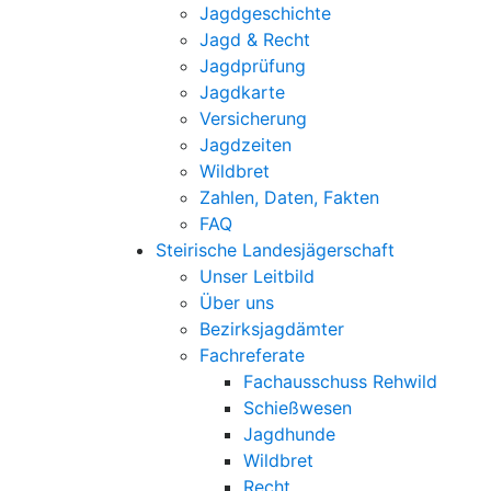
Jagdgeschichte
Jagd & Recht
Jagdprüfung
Jagdkarte
Versicherung
Jagdzeiten
Wildbret
Zahlen, Daten, Fakten
FAQ
Steirische Landesjägerschaft
Unser Leitbild
Über uns
Bezirksjagdämter
Fachreferate
Fachausschuss Rehwild
Schießwesen
Jagdhunde
Wildbret
Recht