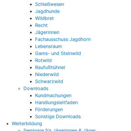
Schießwesen
Jagdhunde
Wildbret
Recht
Jägerinnen
Fachausschuss Jagdhorn
Lebensraum
Gams- und Steinwild
Rotwild
Raufußhühner
Niederwild
Schwarzwild
Downloads
Kundmachungen
Handlungsleitfaden
Förderungen
Sonstige Downloads
Weiterbildung
Seminare für Jägerinnen & Jäger