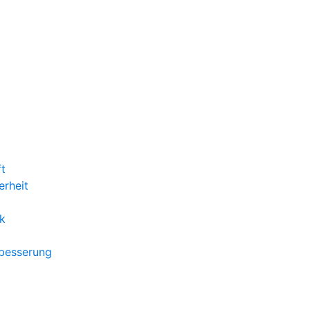
ft
erheit
k
rbesserung