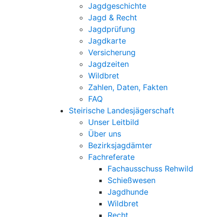
Jagdgeschichte
Jagd & Recht
Jagdprüfung
Jagdkarte
Versicherung
Jagdzeiten
Wildbret
Zahlen, Daten, Fakten
FAQ
Steirische Landesjägerschaft
Unser Leitbild
Über uns
Bezirksjagdämter
Fachreferate
Fachausschuss Rehwild
Schießwesen
Jagdhunde
Wildbret
Recht