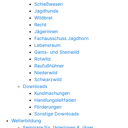
Schießwesen
Jagdhunde
Wildbret
Recht
Jägerinnen
Fachausschuss Jagdhorn
Lebensraum
Gams- und Steinwild
Rotwild
Raufußhühner
Niederwild
Schwarzwild
Downloads
Kundmachungen
Handlungsleitfaden
Förderungen
Sonstige Downloads
Weiterbildung
Seminare für Jägerinnen & Jäger