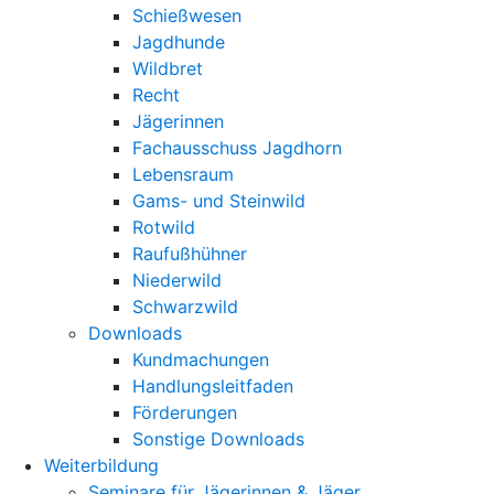
Schießwesen
Jagdhunde
Wildbret
Recht
Jägerinnen
Fachausschuss Jagdhorn
Lebensraum
Gams- und Steinwild
Rotwild
Raufußhühner
Niederwild
Schwarzwild
Downloads
Kundmachungen
Handlungsleitfaden
Förderungen
Sonstige Downloads
Weiterbildung
Seminare für Jägerinnen & Jäger