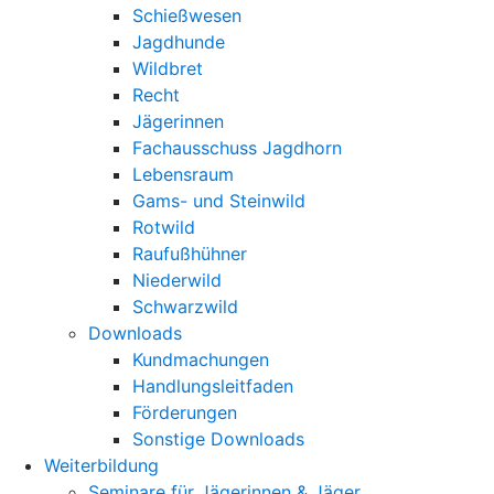
Schießwesen
Jagdhunde
Wildbret
Recht
Jägerinnen
Fachausschuss Jagdhorn
Lebensraum
Gams- und Steinwild
Rotwild
Raufußhühner
Niederwild
Schwarzwild
Downloads
Kundmachungen
Handlungsleitfaden
Förderungen
Sonstige Downloads
Weiterbildung
Seminare für Jägerinnen & Jäger