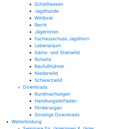
Schießwesen
Jagdhunde
Wildbret
Recht
Jägerinnen
Fachausschuss Jagdhorn
Lebensraum
Gams- und Steinwild
Rotwild
Raufußhühner
Niederwild
Schwarzwild
Downloads
Kundmachungen
Handlungsleitfaden
Förderungen
Sonstige Downloads
Weiterbildung
Seminare für Jägerinnen & Jäger