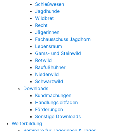
Schießwesen
Jagdhunde
Wildbret
Recht
Jägerinnen
Fachausschuss Jagdhorn
Lebensraum
Gams- und Steinwild
Rotwild
Raufußhühner
Niederwild
Schwarzwild
Downloads
Kundmachungen
Handlungsleitfaden
Förderungen
Sonstige Downloads
Weiterbildung
Seminare für Jägerinnen & Jäger