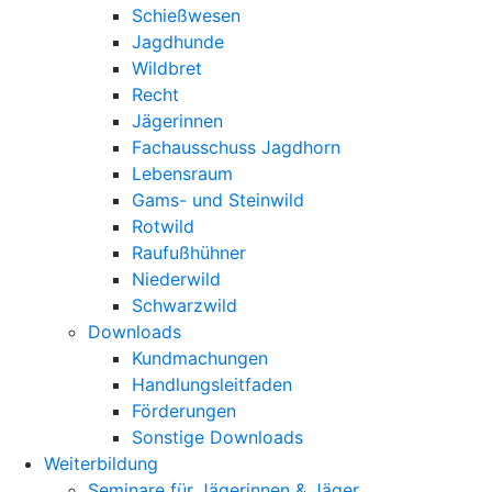
Schießwesen
Jagdhunde
Wildbret
Recht
Jägerinnen
Fachausschuss Jagdhorn
Lebensraum
Gams- und Steinwild
Rotwild
Raufußhühner
Niederwild
Schwarzwild
Downloads
Kundmachungen
Handlungsleitfaden
Förderungen
Sonstige Downloads
Weiterbildung
Seminare für Jägerinnen & Jäger