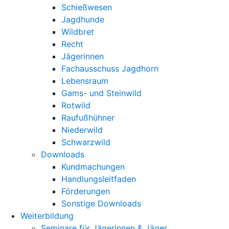
Schießwesen
Jagdhunde
Wildbret
Recht
Jägerinnen
Fachausschuss Jagdhorn
Lebensraum
Gams- und Steinwild
Rotwild
Raufußhühner
Niederwild
Schwarzwild
Downloads
Kundmachungen
Handlungsleitfaden
Förderungen
Sonstige Downloads
Weiterbildung
Seminare für Jägerinnen & Jäger