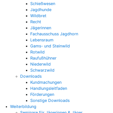
Schießwesen
Jagdhunde
Wildbret
Recht
Jägerinnen
Fachausschuss Jagdhorn
Lebensraum
Gams- und Steinwild
Rotwild
Raufußhühner
Niederwild
Schwarzwild
Downloads
Kundmachungen
Handlungsleitfaden
Förderungen
Sonstige Downloads
Weiterbildung
Seminare für Jägerinnen & Jäger