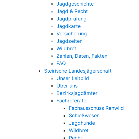
Jagdgeschichte
Jagd & Recht
Jagdprüfung
Jagdkarte
Versicherung
Jagdzeiten
Wildbret
Zahlen, Daten, Fakten
FAQ
Steirische Landesjägerschaft
Unser Leitbild
Über uns
Bezirksjagdämter
Fachreferate
Fachausschuss Rehwild
Schießwesen
Jagdhunde
Wildbret
Recht