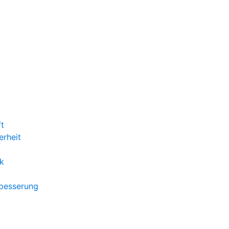
ft
erheit
k
rbesserung