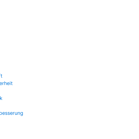
ft
erheit
k
rbesserung