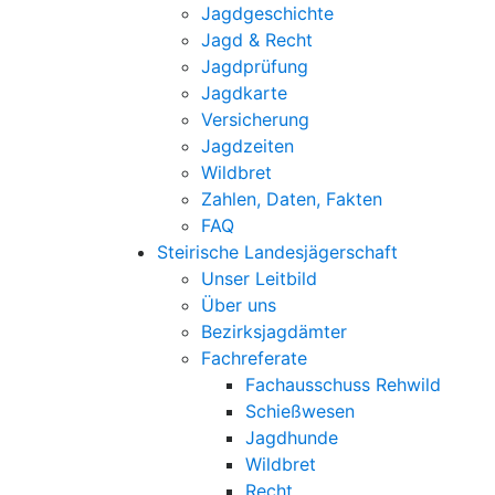
Jagdgeschichte
Jagd & Recht
Jagdprüfung
Jagdkarte
Versicherung
Jagdzeiten
Wildbret
Zahlen, Daten, Fakten
FAQ
Steirische Landesjägerschaft
Unser Leitbild
Über uns
Bezirksjagdämter
Fachreferate
Fachausschuss Rehwild
Schießwesen
Jagdhunde
Wildbret
Recht