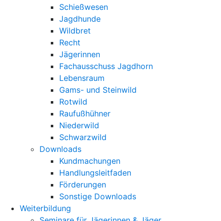
Schießwesen
Jagdhunde
Wildbret
Recht
Jägerinnen
Fachausschuss Jagdhorn
Lebensraum
Gams- und Steinwild
Rotwild
Raufußhühner
Niederwild
Schwarzwild
Downloads
Kundmachungen
Handlungsleitfaden
Förderungen
Sonstige Downloads
Weiterbildung
Seminare für Jägerinnen & Jäger