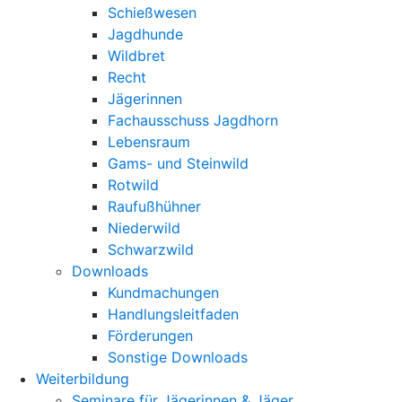
Schießwesen
Jagdhunde
Wildbret
Recht
Jägerinnen
Fachausschuss Jagdhorn
Lebensraum
Gams- und Steinwild
Rotwild
Raufußhühner
Niederwild
Schwarzwild
Downloads
Kundmachungen
Handlungsleitfaden
Förderungen
Sonstige Downloads
Weiterbildung
Seminare für Jägerinnen & Jäger