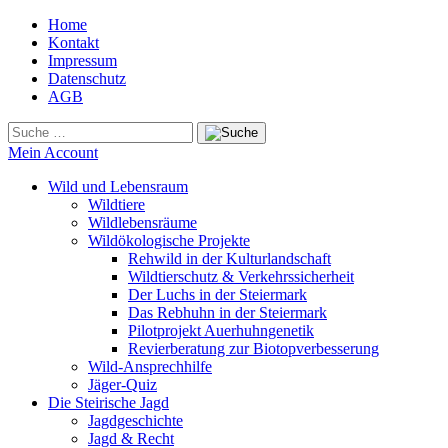
Home
Kontakt
Impressum
Datenschutz
AGB
Mein Account
Wild und Lebensraum
Wildtiere
Wildlebensräume
Wildökologische Projekte
Rehwild in der Kulturlandschaft
Wildtierschutz & Verkehrssicherheit
Der Luchs in der Steiermark
Das Rebhuhn in der Steiermark
Pilotprojekt Auerhuhngenetik
Revierberatung zur Biotopverbesserung
Wild-Ansprechhilfe
Jäger-Quiz
Die Steirische Jagd
Jagdgeschichte
Jagd & Recht