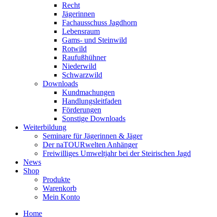
Recht
Jägerinnen
Fachausschuss Jagdhorn
Lebensraum
Gams- und Steinwild
Rotwild
Raufußhühner
Niederwild
Schwarzwild
Downloads
Kundmachungen
Handlungsleitfaden
Förderungen
Sonstige Downloads
Weiterbildung
Seminare für Jägerinnen & Jäger
Der naTOURwelten Anhänger
Freiwilliges Umweltjahr bei der Steirischen Jagd
News
Shop
Produkte
Warenkorb
Mein Konto
Home