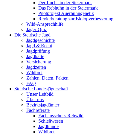
Der Luchs in der Steiermark
Das Rebhuhn in der Steiermark
Pilotprojekt Auerhuhngenetik
Revierberatung zur Biotopverbesserung
Wild-Ansprechhilfe
Jäger-Quiz
Die Steirische Jagd
Jagdgeschichte
Jagd & Recht
Jagdprüfung
Jagdkarte
Versicherung
Jagdzeiten
Wildbret
Zahlen, Daten, Fakten
FAQ
Steirische Landesjägerschaft
Unser Leitbild
Über uns
Bezirksjagdämter
Fachreferate
Fachausschuss Rehwild
Schießwesen
Jagdhunde
Wildbret