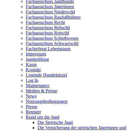
Fachausschuss Jagdhunde
Fachausschuss Jägerinnen
Fachausschuss Niederwild
Fachausschuss Raufußhühner
Fachausschuss Recht
Fachausschuss Rehwild
Fachausschuss Rotwild
Fachausschuss Schießwesen
Fachausschuss Schwarzwild
Fachreferat Lebensraum
Impressum
Jagdprüfung
Kasse
Kontakt
Legende Hundekürzel
Log In
Maintenance
Medien & Presse
News
Nutzungsbedingungen
Presse
Register
Rund um die Jagd
Die Steirische Jagd
Die Versicherung der steirischen Jägerinnen und