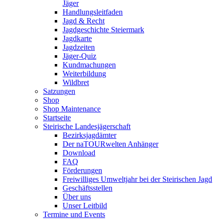
Jäger
Handlungsleitfaden
Jagd & Recht
Jagdgeschichte Steiermark
Jagdkarte
Jagdzeiten
Jäger-Quiz
Kundmachungen
Weiterbildung
Wildbret
Satzungen
Shop
Shop Maintenance
Startseite
Steirische Landesjägerschaft
Bezirksjagdämter
Der naTOURwelten Anhänger
Download
FAQ
Förderungen
Freiwilliges Umweltjahr bei der Steirischen Jagd
Geschäftsstellen
Über uns
Unser Leitbild
Termine und Events