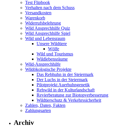
Test Flipbook
Verhalten nach dem Schuss
Versandkosten
Warenkorb
Widerrufsbelehrung
Wild Ansprechhilfe Quiz
Wild Ansprechhilfe Spiel
Wild und Lebensraum
Unsere Wildtiere
Wölfe
Wild und Tourismus
Wildlebensräume
Wild-Ansprechhilfe
Wildökologische Projekte
Das Rebhuhn in der Steiermark
Der Luchs in der Steiermark
Pilotprojekt Auerhuhngenetik
Rehwild in der Kulturlandschaft
Revierberatung zur Biotopverbesserung
Wildtierschutz & Verkehrssicherheit
Zahlen, Daten, Fakten
Zahlungsarten
Archiv