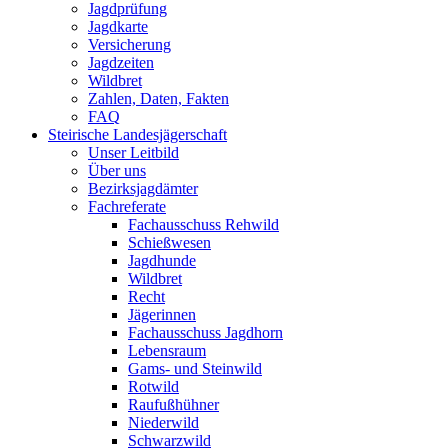
Jagdprüfung
Jagdkarte
Versicherung
Jagdzeiten
Wildbret
Zahlen, Daten, Fakten
FAQ
Steirische Landesjägerschaft
Unser Leitbild
Über uns
Bezirksjagdämter
Fachreferate
Fachausschuss Rehwild
Schießwesen
Jagdhunde
Wildbret
Recht
Jägerinnen
Fachausschuss Jagdhorn
Lebensraum
Gams- und Steinwild
Rotwild
Raufußhühner
Niederwild
Schwarzwild