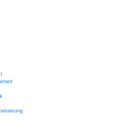
ft
erheit
k
rbesserung