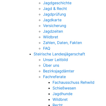
Jagdgeschichte
Jagd & Recht
Jagdprüfung
Jagdkarte
Versicherung
Jagdzeiten
Wildbret
Zahlen, Daten, Fakten
FAQ
Steirische Landesjägerschaft
Unser Leitbild
Über uns
Bezirksjagdämter
Fachreferate
Fachausschuss Rehwild
Schießwesen
Jagdhunde
Wildbret
Recht