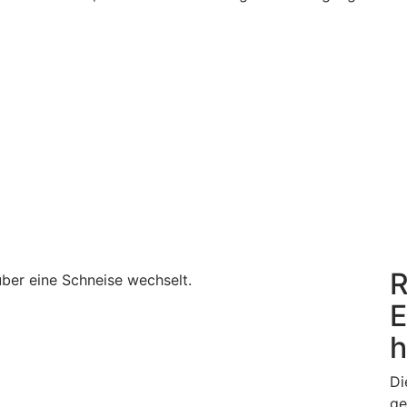
R
E
h
Di
ge