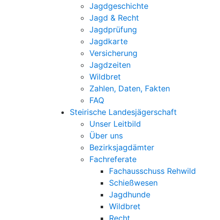
Jagdgeschichte
Jagd & Recht
Jagdprüfung
Jagdkarte
Versicherung
Jagdzeiten
Wildbret
Zahlen, Daten, Fakten
FAQ
Steirische Landesjägerschaft
Unser Leitbild
Über uns
Bezirksjagdämter
Fachreferate
Fachausschuss Rehwild
Schießwesen
Jagdhunde
Wildbret
Recht