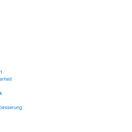
ft
erheit
k
rbesserung