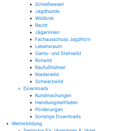
Schießwesen
Jagdhunde
Wildbret
Recht
Jägerinnen
Fachausschuss Jagdhorn
Lebensraum
Gams- und Steinwild
Rotwild
Raufußhühner
Niederwild
Schwarzwild
Downloads
Kundmachungen
Handlungsleitfaden
Förderungen
Sonstige Downloads
Weiterbildung
Seminare für Jägerinnen & Jäger