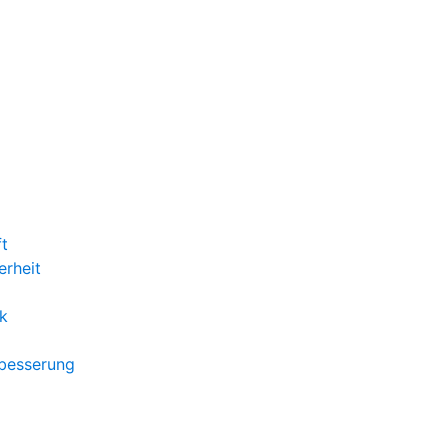
ft
erheit
k
rbesserung