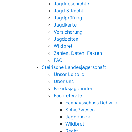
Jagdgeschichte
Jagd & Recht
Jagdprüfung
Jagdkarte
Versicherung
Jagdzeiten
Wildbret
Zahlen, Daten, Fakten
FAQ
Steirische Landesjägerschaft
Unser Leitbild
Über uns
Bezirksjagdämter
Fachreferate
Fachausschuss Rehwild
Schießwesen
Jagdhunde
Wildbret
Recht