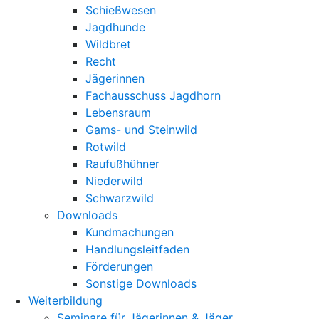
Schießwesen
Jagdhunde
Wildbret
Recht
Jägerinnen
Fachausschuss Jagdhorn
Lebensraum
Gams- und Steinwild
Rotwild
Raufußhühner
Niederwild
Schwarzwild
Downloads
Kundmachungen
Handlungsleitfaden
Förderungen
Sonstige Downloads
Weiterbildung
Seminare für Jägerinnen & Jäger