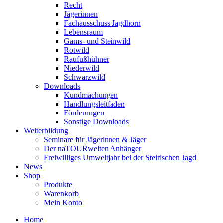
Recht
Jägerinnen
Fachausschuss Jagdhorn
Lebensraum
Gams- und Steinwild
Rotwild
Raufußhühner
Niederwild
Schwarzwild
Downloads
Kundmachungen
Handlungsleitfaden
Förderungen
Sonstige Downloads
Weiterbildung
Seminare für Jägerinnen & Jäger
Der naTOURwelten Anhänger
Freiwilliges Umweltjahr bei der Steirischen Jagd
News
Shop
Produkte
Warenkorb
Mein Konto
Home