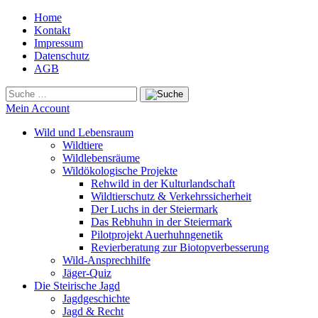
Home
Kontakt
Impressum
Datenschutz
AGB
Mein Account
Wild und Lebensraum
Wildtiere
Wildlebensräume
Wildökologische Projekte
Rehwild in der Kulturlandschaft
Wildtierschutz & Verkehrssicherheit
Der Luchs in der Steiermark
Das Rebhuhn in der Steiermark
Pilotprojekt Auerhuhngenetik
Revierberatung zur Biotopverbesserung
Wild-Ansprechhilfe
Jäger-Quiz
Die Steirische Jagd
Jagdgeschichte
Jagd & Recht