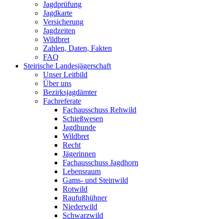
Jagdprüfung
Jagdkarte
Versicherung
Jagdzeiten
Wildbret
Zahlen, Daten, Fakten
FAQ
Steirische Landesjägerschaft
Unser Leitbild
Über uns
Bezirksjagdämter
Fachreferate
Fachausschuss Rehwild
Schießwesen
Jagdhunde
Wildbret
Recht
Jägerinnen
Fachausschuss Jagdhorn
Lebensraum
Gams- und Steinwild
Rotwild
Raufußhühner
Niederwild
Schwarzwild