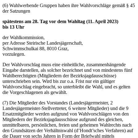
(6) Wahlwerbende Gruppen haben ihre Wahlvorschläge gemäß § 45
der Satzungen
spätestens am 28. Tag vor dem Wahltag (11. April 2023)
bis 13 Uhr
der Wahlkommission,
per Adresse Steirische Landesjägerschaft,
Schwimmschulkai 88, 8010 Graz,
vorzulegen.
Der Wahlvorschlag muss eine einheitliche, zusammenhängende
Eingabe darstellen, als solcher bezeichnet und von mindestens fünf
Wahlberechtigten (Mitgliedern der Bezirksjagdausschüsse)
unterschrieben sein. Wird bis zur o.a. Frist nur ein gültiger
Wahlvorschlag eingebracht, so unterbleibt die Wahl, und es gelten
die Vorgeschlagenen als gewählt.
(7) Die Mitglieder des Vorstandes (Landesjägermeister, 2
Landesjägermeister-Stellvertreter, 6 weitere Mitglieder) und die 9
Ersatzmitglieder werden aufgrund von Wahlvorschlägen von den
Mitgliedern der Bezirksjagdausschüsse aufgrund des gleichen,
unmittelbaren, persönlichen, freien und geheimen Wahlrechts nach
den Grundsätzen der Verhältniswahl (d’Hondt’sches Verfahren) auf
die Dauer von sechs Jahren in Form der Briefwahl mittels