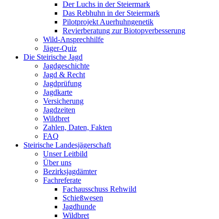
Der Luchs in der Steiermark
Das Rebhuhn in der Steiermark
Pilotprojekt Auerhuhngenetik
Revierberatung zur Biotopverbesserung
Wild-Ansprechhilfe
Jäger-Quiz
Die Steirische Jagd
Jagdgeschichte
Jagd & Recht
Jagdprüfung
Jagdkarte
Versicherung
Jagdzeiten
Wildbret
Zahlen, Daten, Fakten
FAQ
Steirische Landesjägerschaft
Unser Leitbild
Über uns
Bezirksjagdämter
Fachreferate
Fachausschuss Rehwild
Schießwesen
Jagdhunde
Wildbret