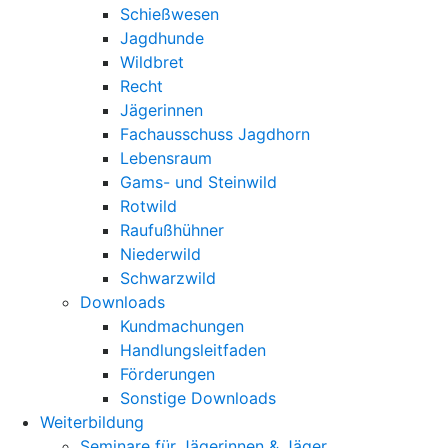
Schießwesen
Jagdhunde
Wildbret
Recht
Jägerinnen
Fachausschuss Jagdhorn
Lebensraum
Gams- und Steinwild
Rotwild
Raufußhühner
Niederwild
Schwarzwild
Downloads
Kundmachungen
Handlungsleitfaden
Förderungen
Sonstige Downloads
Weiterbildung
Seminare für Jägerinnen & Jäger