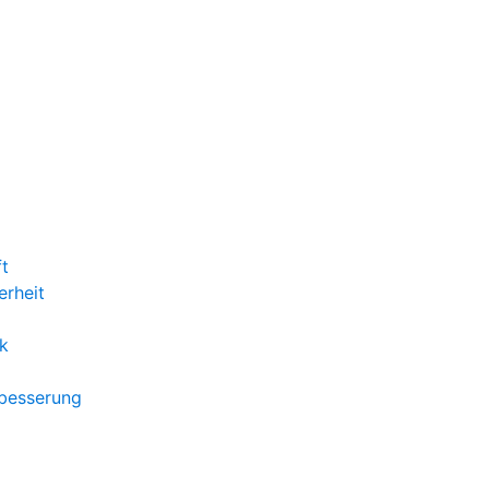
ft
erheit
k
rbesserung