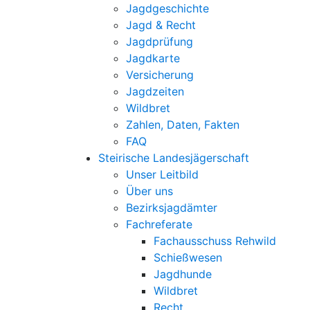
Jagdgeschichte
Jagd & Recht
Jagdprüfung
Jagdkarte
Versicherung
Jagdzeiten
Wildbret
Zahlen, Daten, Fakten
FAQ
Steirische Landesjägerschaft
Unser Leitbild
Über uns
Bezirksjagdämter
Fachreferate
Fachausschuss Rehwild
Schießwesen
Jagdhunde
Wildbret
Recht