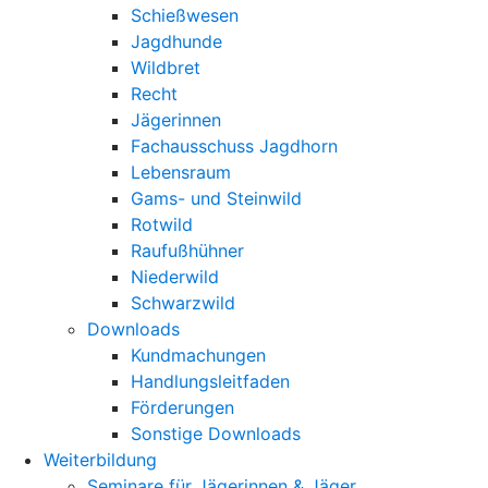
Schießwesen
Jagdhunde
Wildbret
Recht
Jägerinnen
Fachausschuss Jagdhorn
Lebensraum
Gams- und Steinwild
Rotwild
Raufußhühner
Niederwild
Schwarzwild
Downloads
Kundmachungen
Handlungsleitfaden
Förderungen
Sonstige Downloads
Weiterbildung
Seminare für Jägerinnen & Jäger