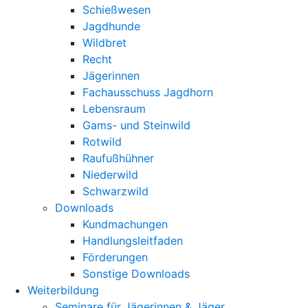
Schießwesen
Jagdhunde
Wildbret
Recht
Jägerinnen
Fachausschuss Jagdhorn
Lebensraum
Gams- und Steinwild
Rotwild
Raufußhühner
Niederwild
Schwarzwild
Downloads
Kundmachungen
Handlungsleitfaden
Förderungen
Sonstige Downloads
Weiterbildung
Seminare für Jägerinnen & Jäger