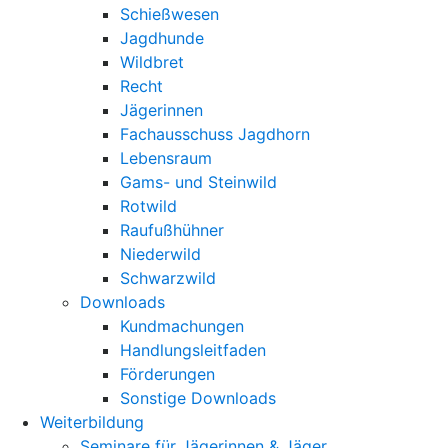
Schießwesen
Jagdhunde
Wildbret
Recht
Jägerinnen
Fachausschuss Jagdhorn
Lebensraum
Gams- und Steinwild
Rotwild
Raufußhühner
Niederwild
Schwarzwild
Downloads
Kundmachungen
Handlungsleitfaden
Förderungen
Sonstige Downloads
Weiterbildung
Seminare für Jägerinnen & Jäger