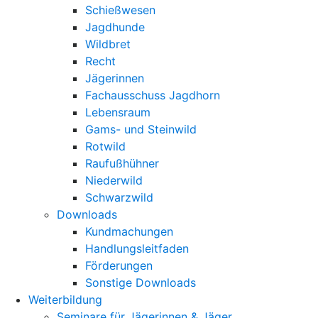
Schießwesen
Jagdhunde
Wildbret
Recht
Jägerinnen
Fachausschuss Jagdhorn
Lebensraum
Gams- und Steinwild
Rotwild
Raufußhühner
Niederwild
Schwarzwild
Downloads
Kundmachungen
Handlungsleitfaden
Förderungen
Sonstige Downloads
Weiterbildung
Seminare für Jägerinnen & Jäger