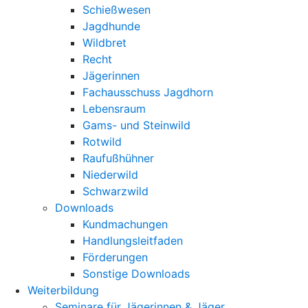
Schießwesen
Jagdhunde
Wildbret
Recht
Jägerinnen
Fachausschuss Jagdhorn
Lebensraum
Gams- und Steinwild
Rotwild
Raufußhühner
Niederwild
Schwarzwild
Downloads
Kundmachungen
Handlungsleitfaden
Förderungen
Sonstige Downloads
Weiterbildung
Seminare für Jägerinnen & Jäger