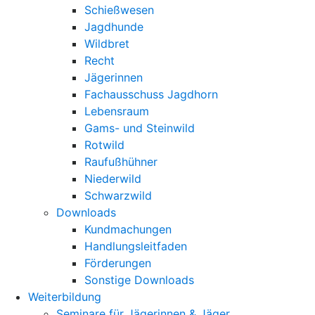
Schießwesen
Jagdhunde
Wildbret
Recht
Jägerinnen
Fachausschuss Jagdhorn
Lebensraum
Gams- und Steinwild
Rotwild
Raufußhühner
Niederwild
Schwarzwild
Downloads
Kundmachungen
Handlungsleitfaden
Förderungen
Sonstige Downloads
Weiterbildung
Seminare für Jägerinnen & Jäger