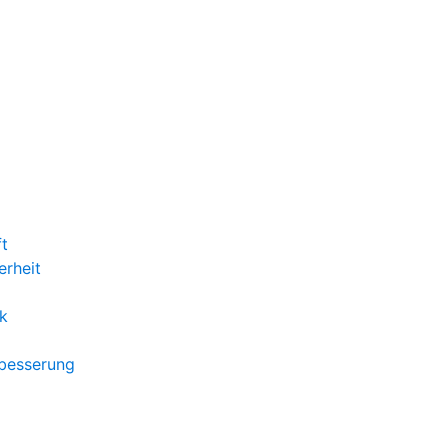
ft
erheit
k
rbesserung