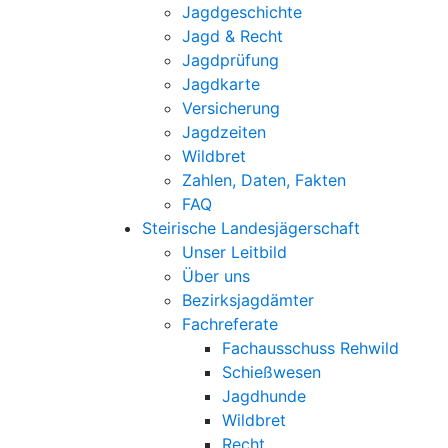
Jagdgeschichte
Jagd & Recht
Jagdprüfung
Jagdkarte
Versicherung
Jagdzeiten
Wildbret
Zahlen, Daten, Fakten
FAQ
Steirische Landesjägerschaft
Unser Leitbild
Über uns
Bezirksjagdämter
Fachreferate
Fachausschuss Rehwild
Schießwesen
Jagdhunde
Wildbret
Recht