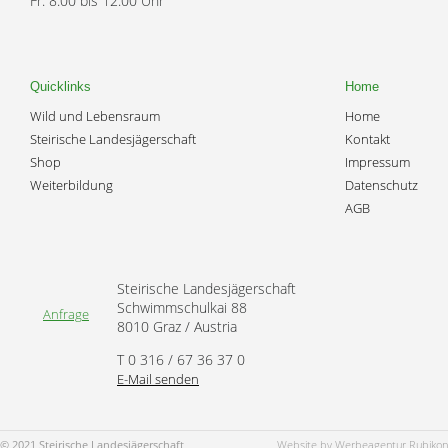
Fr. 8.00 bis 12.00 Uhr
Quicklinks
Home
Wild und Lebensraum
Home
Steirische Landesjägerschaft
Kontakt
Shop
Impressum
Weiterbildung
Datenschutz
AGB
Steirische Landesjägerschaft
Schwimmschulkai 88
Anfrage
8010 Graz / Austria
T 0 316 / 67 36 37 0
E-Mail senden
© 2021 Steirische Landesjägerschaft
Website by Werbeagentur Rubikon