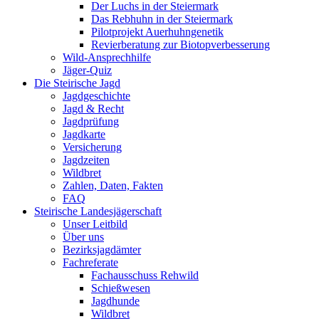
Der Luchs in der Steiermark
Das Rebhuhn in der Steiermark
Pilotprojekt Auerhuhngenetik
Revierberatung zur Biotopverbesserung
Wild-Ansprechhilfe
Jäger-Quiz
Die Steirische Jagd
Jagdgeschichte
Jagd & Recht
Jagdprüfung
Jagdkarte
Versicherung
Jagdzeiten
Wildbret
Zahlen, Daten, Fakten
FAQ
Steirische Landesjägerschaft
Unser Leitbild
Über uns
Bezirksjagdämter
Fachreferate
Fachausschuss Rehwild
Schießwesen
Jagdhunde
Wildbret