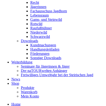
Recht
Jägerinnen
Fachausschuss Jagdhorn
Lebensraum
Gams- und Steinwild
Rotwild
Raufußhühner
Niederwild
Schwarzwild
Downloads
Kundmachungen
Handlungsleitfaden
Förderungen
Sonstige Downloads
Weiterbildung
Seminare für Jägerinnen & Jäger
Der naTOURwelten Anhänger
Freiwilliges Umweltjahr bei der Steirischen Jagd
News
Shop
Produkte
Warenkorb
Mein Konto
Home