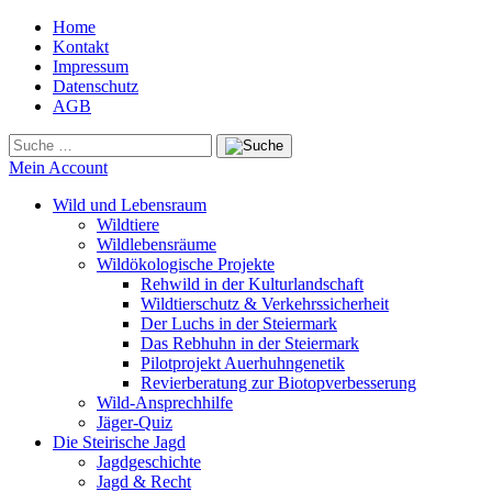
Home
Kontakt
Impressum
Datenschutz
AGB
Mein Account
Wild und Lebensraum
Wildtiere
Wildlebensräume
Wildökologische Projekte
Rehwild in der Kulturlandschaft
Wildtierschutz & Verkehrssicherheit
Der Luchs in der Steiermark
Das Rebhuhn in der Steiermark
Pilotprojekt Auerhuhngenetik
Revierberatung zur Biotopverbesserung
Wild-Ansprechhilfe
Jäger-Quiz
Die Steirische Jagd
Jagdgeschichte
Jagd & Recht