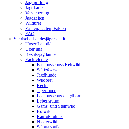
Jagdprüfung
Jagdkarte
Versicherung
Jagdzeiten
Wildbret
Zahlen, Daten, Fakten
FAQ
Steirische Landesjägerschaft
Unser Leitbild
Über uns
Bezirksjagdämter
Fachreferate
Fachausschuss Rehwild
Schießwesen
Jagdhunde
Wildbret
Recht
Jägerinnen
Fachausschuss Jagdhorn
Lebensraum
Gams- und Steinwild
Rotwild
Raufußhühner
Niederwild
Schwarzwild