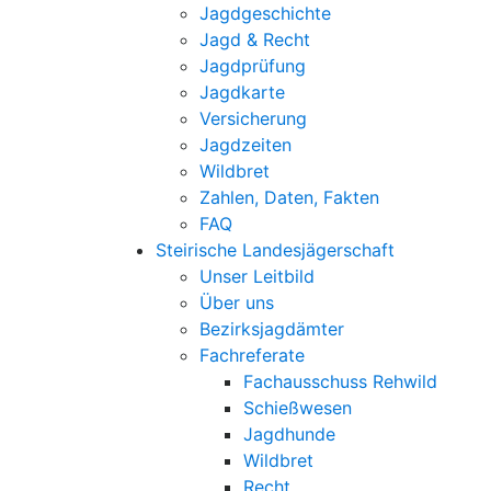
Jagdgeschichte
Jagd & Recht
Jagdprüfung
Jagdkarte
Versicherung
Jagdzeiten
Wildbret
Zahlen, Daten, Fakten
FAQ
Steirische Landesjägerschaft
Unser Leitbild
Über uns
Bezirksjagdämter
Fachreferate
Fachausschuss Rehwild
Schießwesen
Jagdhunde
Wildbret
Recht