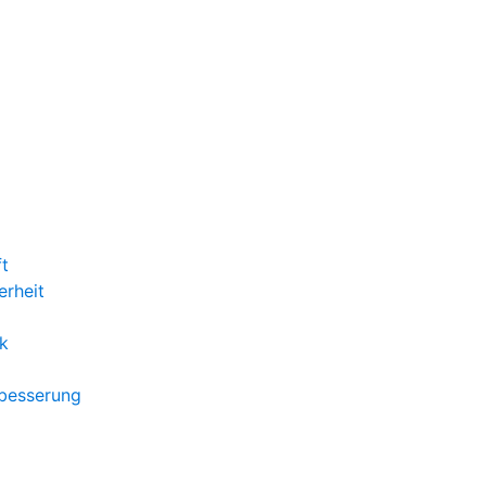
ft
erheit
k
rbesserung